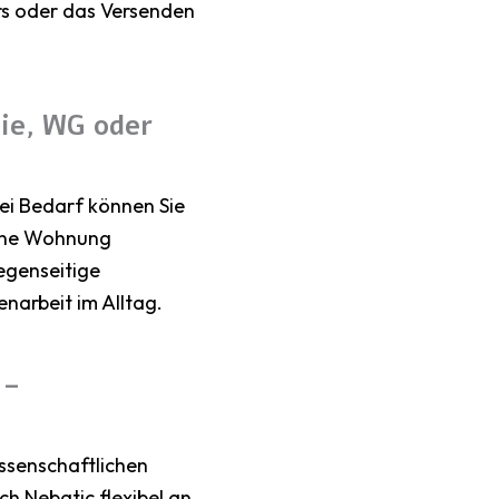
ers oder das Versenden
ie, WG oder
ei Bedarf können Sie
eine Wohnung
egenseitige
narbeit im Alltag.
 –
ssenschaftlichen
ch Nebatic flexibel an