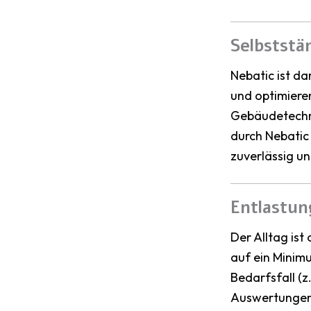
Selbststä
Nebatic ist d
und optimiere
Gebäudetechni
durch Nebatic 
zuverlässig und
Entlastun
Der Alltag ist
auf ein Minim
Bedarfsfall (z
Auswertungen